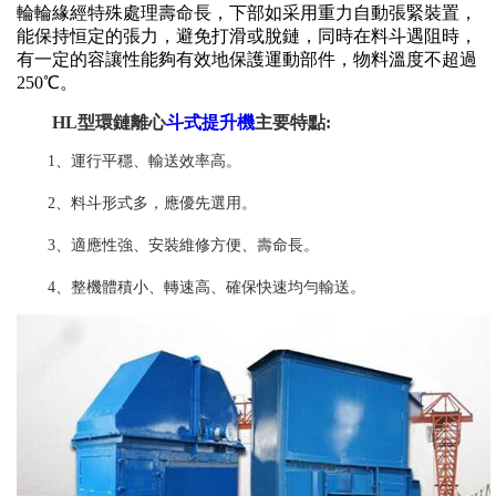
輪輪緣經特殊處理壽命長，下部如采用重力自動張緊裝置，
能保持恒定的張力，避免打滑或脫鏈，同時在料斗遇阻時，
有一定的容讓性能夠有效地保護運動部件，物料溫度不超過
250℃。
HL型環鏈離心
斗式提升機
主要特點:
1、運行平穩、輸送效率高。
2、料斗形式多，應優先選用。
3、適應性強、安裝維修方便、壽命長。
4、整機體積小、轉速高、確保快速均勻輸送。