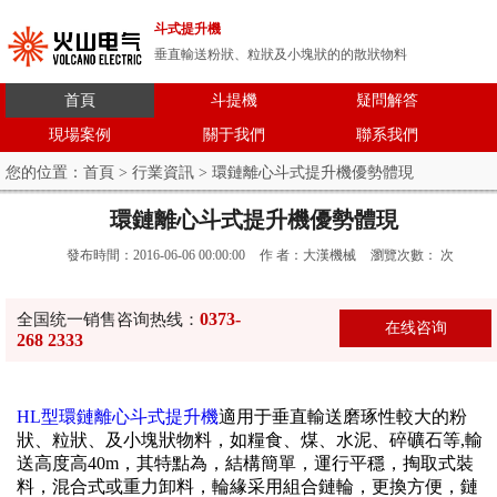
斗式提升機
垂直輸送粉狀、粒狀及小塊狀的的散狀物料
首頁
斗提機
疑問解答
現場案例
關于我們
聯系我們
您的位置：
首頁
>
行業資訊
> 環鏈離心斗式提升機優勢體現
環鏈離心斗式提升機優勢體現
發布時間：2016-06-06 00:00:00
作 者：大漢機械
瀏覽次數：
次
0373-
全国统一销售咨询热线：
在线咨询
268 2333
HL型環鏈離心斗式提升機
適用于垂直輸送磨琢性較大的粉
狀、粒狀、及小塊狀物料，如糧食、煤、水泥、碎礦石等,輸
送高度高40m，其特點為，結構簡單，運行平穩，掏取式裝
料，混合式或重力卸料，輪緣采用組合鏈輪，更換方便，鏈