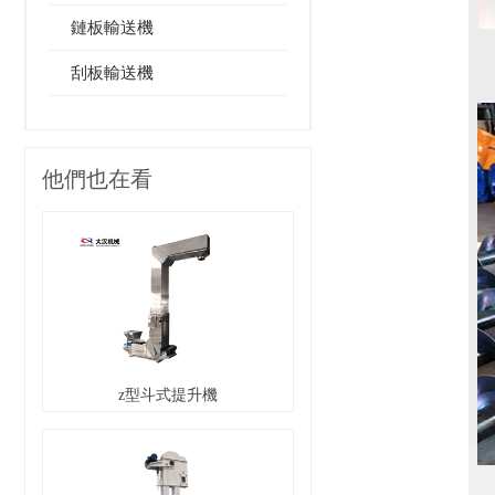
鏈板輸送機
刮板輸送機
他們也在看
z型斗式提升機