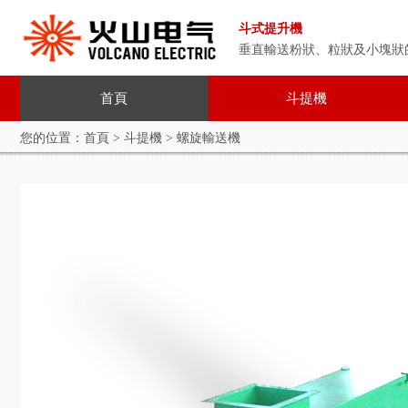
斗式提升機
垂直輸送粉狀、粒狀及小塊狀
首頁
斗提機
您的位置：
首頁
>
斗提機
> 螺旋輸送機