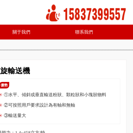
關于我們
聯系我們
螺旋輸送機
優勢
①水平、傾斜或垂直輸送粉狀、顆粒狀和小塊狀物料
②可按照用戶要求設計為有軸和無軸
③輸送量大
能力：1.4~458立方/時