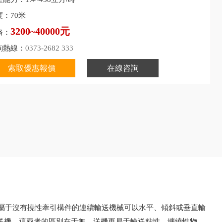
度：70米
3200~40000元
格：
詢熱線：
0373-2682 333
索取優惠報價
在線咨詢
屬于沒有撓性牽引構件的連續輸送機械可以水平、傾斜或垂直輸
送機，這兩者的區別在于無。送機更易于輸送粘性、纏繞性物