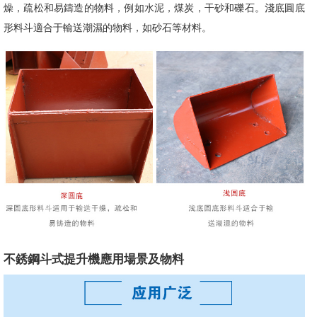
燥，疏松和易鑄造的物料，例如水泥，煤炭，干砂和礫石。淺底圓底
形料斗適合于輸送潮濕的物料，如砂石等材料。
不銹鋼斗式提升機應用場景及物料