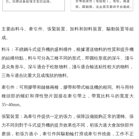
主要由料斗、牽引件、張緊裝置、加料和卸料裝置、驅動裝置等組
成。
料斗：不銹鋼斗式提升機的盛料構件，根據運送物料的性質和提升機
的結構特點，料斗可分為三種不同的形式，即圓柱形底的深斗、淺斗
及尖角形斗。深斗適合于松散物料，淺斗適合輸送粘性較大的物料，
三角斗適合比重大且成塊狀的物料。
牽引件：可用膠帶和鏈條兩種，膠帶和帶式輸送機的相同。料斗用特
種頭部的螺釘和彈性墊片固接在牽引帶上，帶寬比料斗的寬度大
35~40mm。
張緊裝置：為牽引件提供一定的張力，保障設備能夠正常的運轉。張
力不同則對于斗式提升機的提升效果也不同，初張力過大會加快部件
磨損，初張力過小，牽引件與驅動輪打滑或牽引件撓曲，工作不正