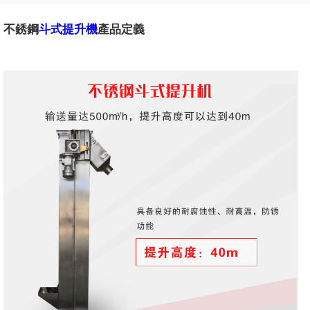
不銹鋼
斗式提升機
產品定義