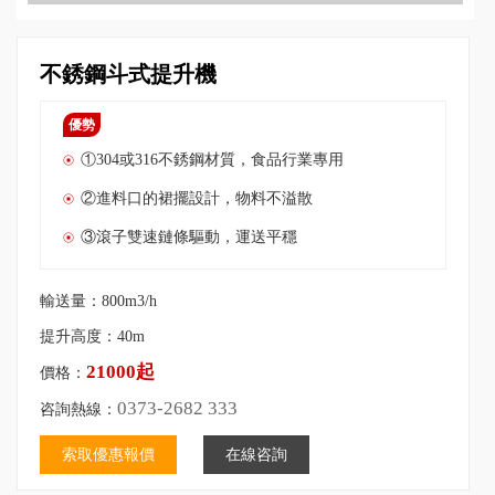
不銹鋼斗式提升機
優勢
①304或316不銹鋼材質，食品行業專用
②進料口的裙擺設計，物料不溢散
③滾子雙速鏈條驅動，運送平穩
輸送量：800m3/h
提升高度：40m
21000起
價格：
0373-2682 333
咨詢熱線：
索取優惠報價
在線咨詢