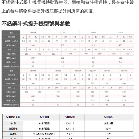
不銹鋼斗式提升機電機轉動聯軸器、頭輪和畚斗帶運轉，裝在畚斗帶
上的畚斗將物料從提升機底部提升到所需的高度。
不銹鋼斗式提升機型號與參數