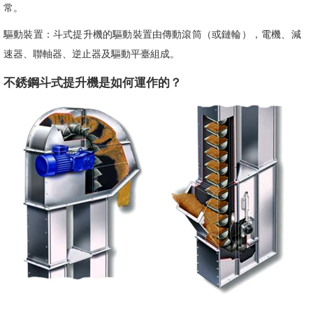
常。
驅動裝置：斗式提升機的驅動裝置由傳動滾筒（或鏈輪），電機、減
速器、聯軸器、逆止器及驅動平臺組成。
不銹鋼斗式提升機是如何運作的？