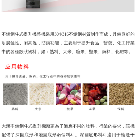
不銹鋼斗式提升機整機采用304/316不銹鋼材質制作而成，具備良好的
耐腐蝕性、耐高溫，防銹功能，主要用于提升食品、醫藥、化工行業
中的各種散狀物料，如：熟料、大米、糖果、堅果、飼料、化肥等。
大漢不銹鋼斗式提升機廠家為了適應不同的物料，行業的要求，該機
配備了深圓底形和淺圓底形兩個料斗。深圓底形料斗適用于輸送干