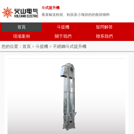
斗式提升機
垂直輸送粉狀、粒狀及小塊狀的的散狀物料
首頁
斗提機
疑問解答
現場案例
關于我們
聯系我們
您的位置：
首頁
>
斗提機
> 不銹鋼斗式提升機