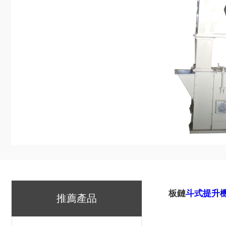
板鏈
斗式提升
推薦產品