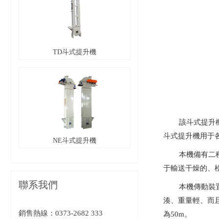
TD斗式提升機
該斗式提升
斗式提升機用于
NE斗式提升機
本機備有二
于輸送干燥的、
聯系我們
本機傳動裝
湊、重量輕、而且
銷售熱線：
0373-2682 333
為50m。