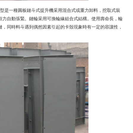
H型是一種圓板鏈斗式提升機采用混合式或重力卸料，挖取式裝
恒力自動張緊。鏈輪采用可換輪緣組合式結構。使用壽命長，輪
鏈，同時料斗遇到偶然因素引起的卡殼現象時有一定的容讓性，