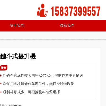
關于我們
聯系我們
板鏈斗式提升機
優勢
①適合磨琢性較大的粉狀/粒狀/小塊狀物料垂直輸送
②采用圓板鏈條作為牽引件，無打滑脫鏈現象
③料斗形式多，可根據物料性質選擇
量：365m3/h