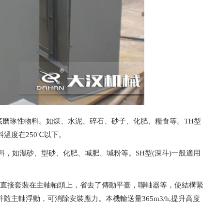
的底磨琢性物料。如煤、水泥、碎石、砂子、化肥、糧食等。TH型
溫度在250℃以下。
料，如濕砂、型砂、化肥、堿肥、堿粉等。SH型(深斗)一般適用
速器直接套裝在主軸軸頭上，省去了傳動平臺，聯軸器等，使結構緊
主軸浮動，可消除安裝應力。本機輸送量365m3/h,提升高度