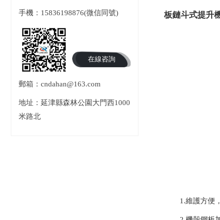
手機：15836198876(微信同號)
板鏈斗式提升
在線咨詢
郵箱：cndahan@163.com
地址：延津縣森林公園大門西1000
米路北
1.維護方便
2.機殼鋼板