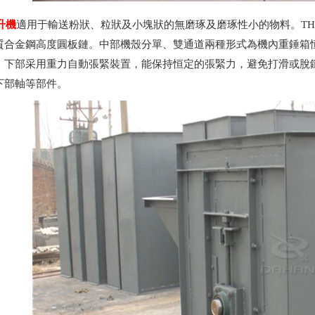
升機
適用于輸送粉狀、粒狀及小塊狀的無磨琢及磨琢性小的物料。T
質合金鋼高度圓板鏈。中部機殼分單、雙通道兩種形式為機內重錘箱
。下部采用重力自動張緊裝置，能保持恒定的張緊力，避免打滑或脫
下部軸等部件。