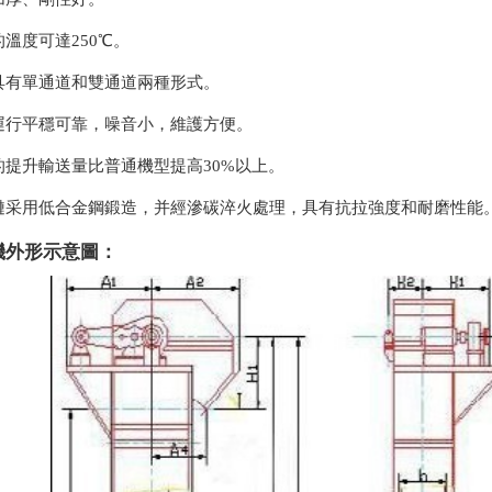
的溫度可達250℃。
殼具有單通道和雙通道兩種形式。
度運行平穩可靠，噪音小，維護方便。
的提升輸送量比普通機型提高30%以上。
板鏈采用低合金鋼鍛造，并經滲碳淬火處理，具有抗拉強度和耐磨性能
機外形示意圖：