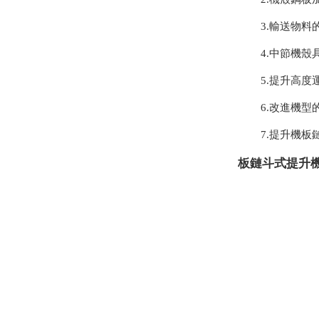
3.輸送物料
4.中節機
5.提升高
6.改進機型
7.提升機
板鏈斗式提升