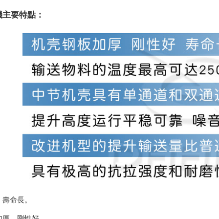
機主要特點：
，壽命長。
加厚、剛性好。