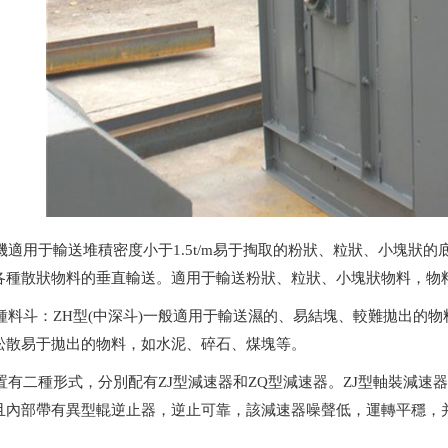
機適用于輸送堆積密度小于1.5t/m易于掏取的粉狀、粒狀、小塊狀
各種散狀物料的垂直輸送。適用于輸送粉狀、粒狀、小塊狀物料，物料
種料斗：ZH型(中深斗)一般適用于輸送濕的、易結塊、較難拋出的物
松散易于拋出的物料，如水泥、碎石、煤塊等。
置有二種形式，分別配有ZJ型減速器和ZQ型減速器。ZJ型軸裝減
內部帶有異型輥逆止器，逆止可靠，該減速器噪聲低，運轉平穩，并隨