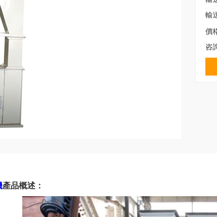
輸
價
咨
機
產品概述：