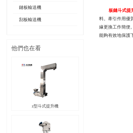
鏈板輸送機
板鏈斗式提
料。牽引件用優
刮板輸送機
緣更換工作簡便
能夠有效地保護
他們也在看
z型斗式提升機