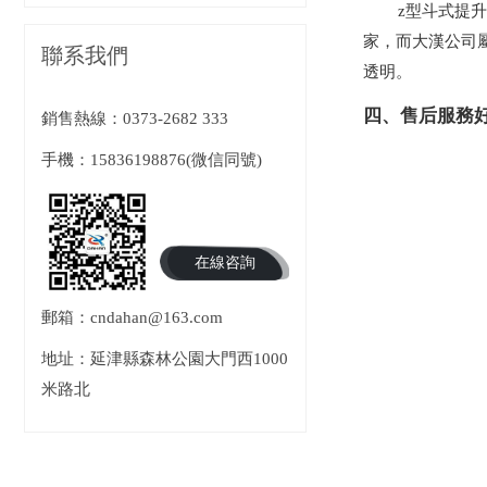
z型斗式提
家，而大漢公司
聯系我們
透明。
四、售后服務
銷售熱線：
0373-2682 333
手機：15836198876(微信同號)
在線咨詢
郵箱：cndahan@163.com
地址：延津縣森林公園大門西1000
米路北