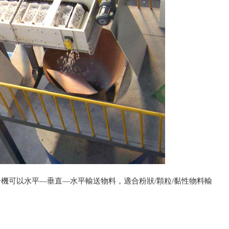
機可以水平—垂直—水平輸送物料，適合粉狀/顆粒/黏性物料輸