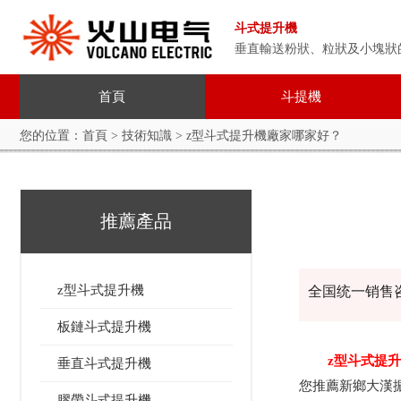
斗式提升機
垂直輸送粉狀、粒狀及小塊狀
首頁
斗提機
您的位置：
首頁
>
技術知識
> z型斗式提升機廠家哪家好？
推薦產品
z型斗式提升機
全国统一销售
板鏈斗式提升機
z型斗式提
垂直斗式提升機
您推薦新鄉大漢
膠帶斗式提升機