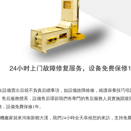
在設備賣出后就不負責后續事項，如設備故障維修，維護保養技巧培
、售后服務體系，設備售后環節我們有專門的售后服務人員實施跟蹤回
務，設備免費保修1年。
升機廠家就來河南新鄉大漢，我們24小時全天恭候您的來訪，支持免