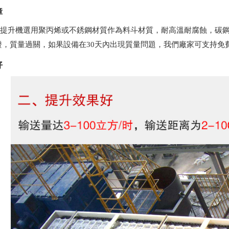
障
式提升機選用聚丙烯或不銹鋼材質作為料斗材質，耐高溫耐腐蝕，碳鋼
認證，質量過關，如果設備在30天內出現質量問題，我們廠家可支持免
好