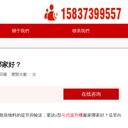
關于我們
聯系我們
哪家好？
：田蘭
瀏覽次數：
次
在线咨询
狀散裝物料的提升與輸送，要說z型
斗式提升機
廠家哪家好？這里向