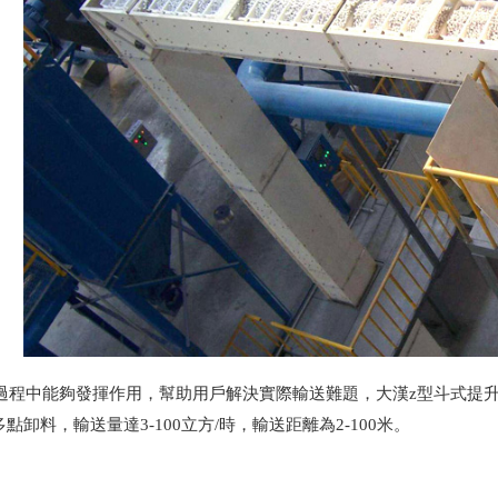
過程中能夠發揮作用，幫助用戶解決實際輸送難題，大漢z型斗式提升
點卸料，輸送量達3-100立方/時，輸送距離為2-100米。