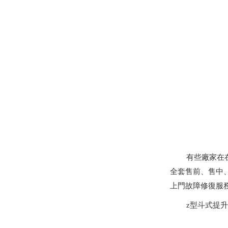
有些廠家在
全套售前、售中
上門故障修復服
z型斗式提