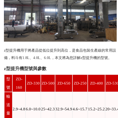
z型提升機用于將產品從低位提升到高位，是食品包裝生產線的常用設
備，料斗有1.8L、4.0L、6.0L，本文將為您詳解z型提升機的型號。
z型提升機型號與參數
型
ZD-
ZD-330
ZD-500
ZD-650
ZD-250
ZD-400
ZD-53
號
160
輸
送
2.9~4.8
6.0~10.0
25~42.3
32.9~54.9
4.6~15.7
15.2~25.2
20~33.
量