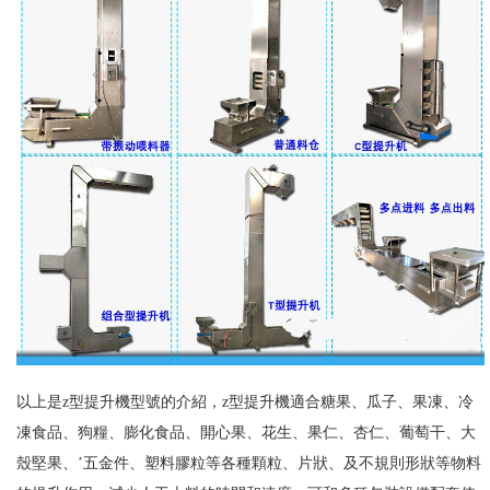
以上是z型提升機型號的介紹，z型提升機適合糖果、瓜子、果凍、冷
凍食品、狗糧、膨化食品、開心果、花生、果仁、杏仁、葡萄干、大
殼堅果、’五金件、塑料膠粒等各種顆粒、片狀、及不規則形狀等物料