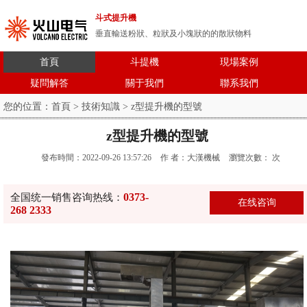
斗式提升機
垂直輸送粉狀、粒狀及小塊狀的的散狀物料
首頁
斗提機
現場案例
疑問解答
關于我們
聯系我們
您的位置：
首頁
>
技術知識
> z型提升機的型號
z型提升機的型號
發布時間：2022-09-26 13:57:26
作 者：大漢機械
瀏覽次數：
次
0373-
全国统一销售咨询热线：
在线咨询
268 2333