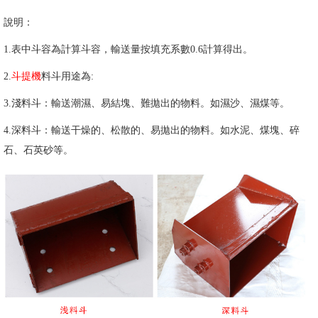
說明：
1.表中斗容為計算斗容，輸送量按填充系數0.6計算得出。
2.
斗提機
料斗用途為:
3.淺料斗：輸送潮濕、易結塊、難拋出的物料。如濕沙、濕煤等。
4.深料斗：輸送干燥的、松散的、易拋出的物料。如水泥、煤塊、碎
石、石英砂等。