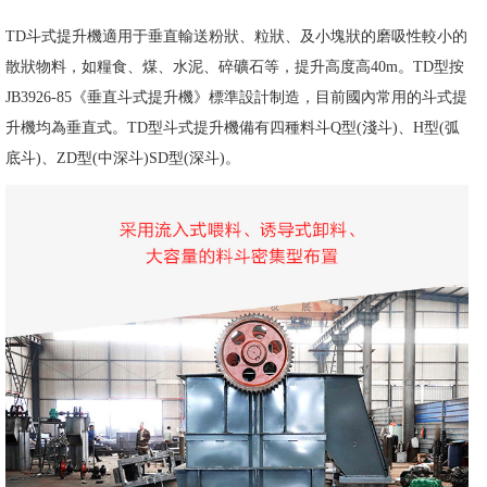
TD斗式提升機適用于垂直輸送粉狀、粒狀、及小塊狀的磨吸性較小的
散狀物料，如糧食、煤、水泥、碎礦石等，提升高度高40m。TD型按
JB3926-85《垂直斗式提升機》標準設計制造，目前國內常用的斗式提
升機均為垂直式。TD型斗式提升機備有四種料斗Q型(淺斗)、H型(弧
底斗)、ZD型(中深斗)SD型(深斗)。