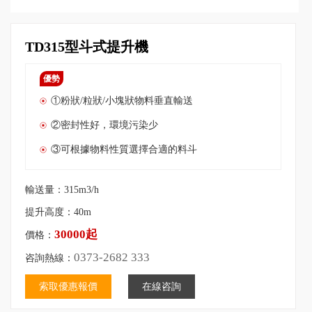
TD315型斗式提升機
優勢
①粉狀/粒狀/小塊狀物料垂直輸送
②密封性好，環境污染少
③可根據物料性質選擇合適的料斗
輸送量：315m3/h
提升高度：40m
30000起
價格：
0373-2682 333
咨詢熱線：
索取優惠報價
在線咨詢