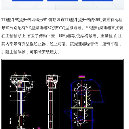
TD型斗式提升機結構形式:傳動裝置TD型斗提升機的傳動裝置有兩種
形式分別配有YZ型減速器ZQ(或YY)型減速器。YZ型軸減速器直接裝
在主軸軸頭上,省去了傳動平臺、聯軸器等,使結構緊湊、重量輕,而且
其內部帶有異型輥逆止器，逆止可靠。該減速器噪音低，運轉平穩，
并隨主軸浮動，可消除安裝應力。