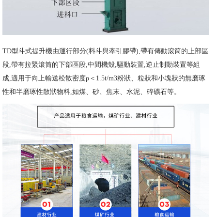
TD型斗式提升機由運行部分(料斗與牽引膠帶),帶有傳動滾筒的上部區
段,帶有拉緊滾筒的下部區段,中間機殼,驅動裝置,逆止制動裝置等組
成,適用于向上輸送松散密度ρ＜1.5t/m3粉狀、粒狀和小塊狀的無磨琢
性和半磨琢性散狀物料,如煤、砂、焦末、水泥、碎礦石等。