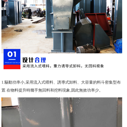
1.驅動功率小,采用流入式喂料、誘導式卸料、大容量的料斗密集型布
置.在物料提升時幾乎無回料和挖料現象,因此無效功率少。