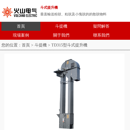
斗式提升機
垂直輸送粉狀、粒狀及小塊狀的的散狀物料
首頁
斗提機
疑問解答
現場案例
關于我們
聯系我們
您的位置：
首頁
>
斗提機
> TD315型斗式提升機