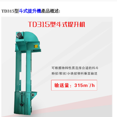
TD315型
斗式提升機
產品概述: