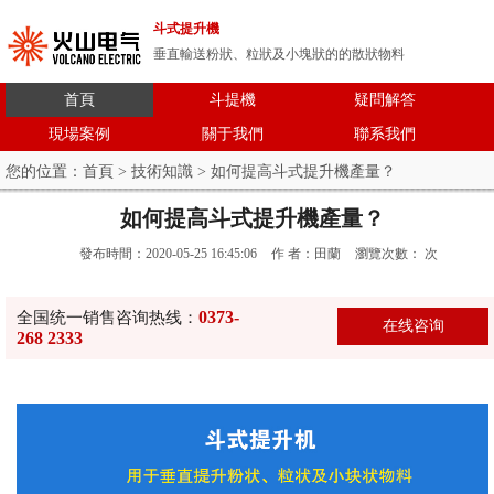
斗式提升機
垂直輸送粉狀、粒狀及小塊狀的的散狀物料
首頁
斗提機
疑問解答
現場案例
關于我們
聯系我們
您的位置：
首頁
>
技術知識
> 如何提高斗式提升機產量？
如何提高斗式提升機產量？
發布時間：2020-05-25 16:45:06
作 者：田蘭
瀏覽次數：
次
0373-
全国统一销售咨询热线：
在线咨询
268 2333