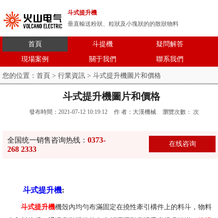
斗式提升機
垂直輸送粉狀、粒狀及小塊狀的的散狀物料
首頁
斗提機
疑問解答
現場案例
關于我們
聯系我們
您的位置：
首頁
>
行業資訊
> 斗式提升機圖片和價格
斗式提升機圖片和價格
發布時間：2021-07-12 10:19:12
作 者：大漢機械
瀏覽次數：
次
0373-
全国统一销售咨询热线：
在线咨询
268 2333
斗式提升機
:
斗式提升機
機殼內均勻布滿固定在撓性牽引構件上的料斗，物料