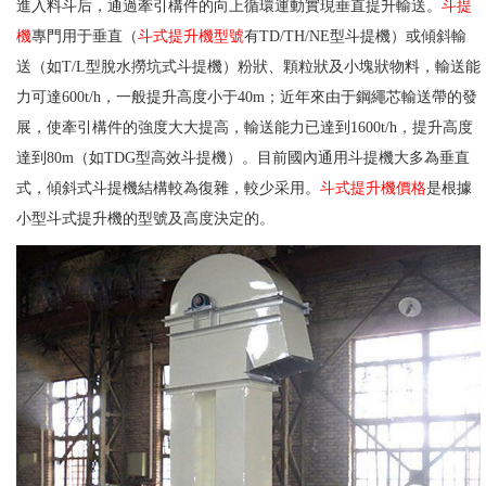
進入料斗后，通過牽引構件的向上循環運動實現垂直提升輸送。
斗提
機
專門用于垂直（
斗式提升機型號
有TD/TH/NE型斗提機）或傾斜輸
送（如T/L型脫水撈坑式斗提機）粉狀、顆粒狀及小塊狀物料，輸送能
力可達600t/h，一般提升高度小于40m；近年來由于鋼繩芯輸送帶的發
展，使牽引構件的強度大大提高，輸送能力已達到1600t/h，提升高度
達到80m（如TDG型高效斗提機）。目前國內通用斗提機大多為垂直
式，傾斜式斗提機結構較為復雜，較少采用。
斗式提升機價格
是根據
小型斗式提升機的型號及高度決定的。