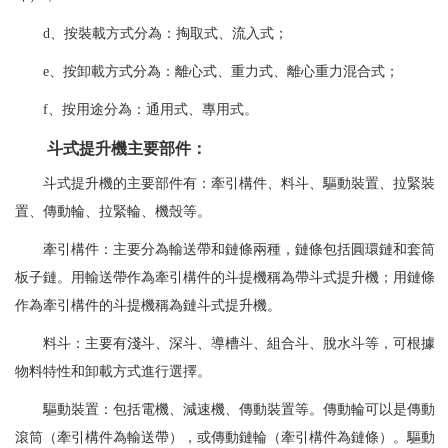
d、按裝載方式分為：掏取式、流入式；
e、按卸載方式分為：離心式、重力式、離心重力混合式；
f、按用途分為：通用式、專用式。
斗式提升機主要部件：
斗式提升機的主要部件有：牽引構件、料斗、驅動裝置、拉緊裝
置、傳動輪、拉緊輪、機殼等。
牽引構件：主要分為輸送帶和鏈條兩種，鏈條包括圓環鏈和套筒
板子鏈。用輸送帶作為牽引構件的斗提機稱為帶斗式提升機；用鏈條
作為牽引構件的斗提機稱為鏈斗式提升機。
料斗：主要有淺斗、深斗、導槽斗、組合斗、脫水斗等，可根據
物料特性和卸載方式進行選擇。
驅動裝置：包括電機、減速機、傳動裝置等。傳動輪可以是傳動
滾筒（牽引構件為輸送帶），或傳動鏈輪（牽引構件為鏈條）。驅動