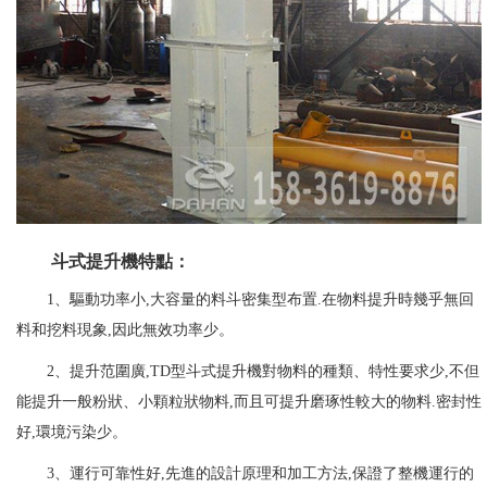
斗式提升機特點：
1、驅動功率小,大容量的料斗密集型布置.在物料提升時幾乎無回
料和挖料現象,因此無效功率少。
2、提升范圍廣,TD型斗式提升機對物料的種類、特性要求少,不但
能提升一般粉狀、小顆粒狀物料,而且可提升磨琢性較大的物料.密封性
好,環境污染少。
3、運行可靠性好,先進的設計原理和加工方法,保證了整機運行的