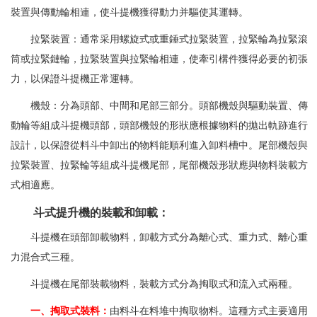
裝置與傳動輪相連，使斗提機獲得動力并驅使其運轉。
拉緊裝置：通常采用螺旋式或重錘式拉緊裝置，拉緊輪為拉緊滾
筒或拉緊鏈輪，拉緊裝置與拉緊輪相連，使牽引構件獲得必要的初張
力，以保證斗提機正常運轉。
機殼：分為頭部、中間和尾部三部分。頭部機殼與驅動裝置、傳
動輪等組成斗提機頭部，頭部機殼的形狀應根據物料的拋出軌跡進行
設計，以保證從料斗中卸出的物料能順利進入卸料槽中。尾部機殼與
拉緊裝置、拉緊輪等組成斗提機尾部，尾部機殼形狀應與物料裝載方
式相適應。
斗式提升機的裝載和卸載：
斗提機在頭部卸載物料，卸載方式分為離心式、重力式、離心重
力混合式三種。
斗提機在尾部裝載物料，裝載方式分為掏取式和流入式兩種。
一、
掏取式裝料：
由料斗在料堆中掏取物料。這種方式主要適用