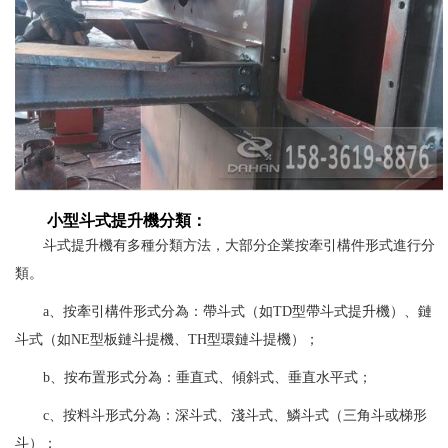
小型斗式提升機分類：
斗式提升機有多種分類方法，大部分企業按牽引構件形式進行分
類。
a、按牽引構件形式分為：帶斗式（如TD型帶斗式提升機）、鏈
斗式（如NE型板鏈斗提機、TH型環鏈斗提機）；
b、按布置形式分為：垂直式、傾斜式、垂直水平式；
c、按料斗形式分為：深斗式、淺斗式、鱗斗式（三角斗或梯形
斗）；