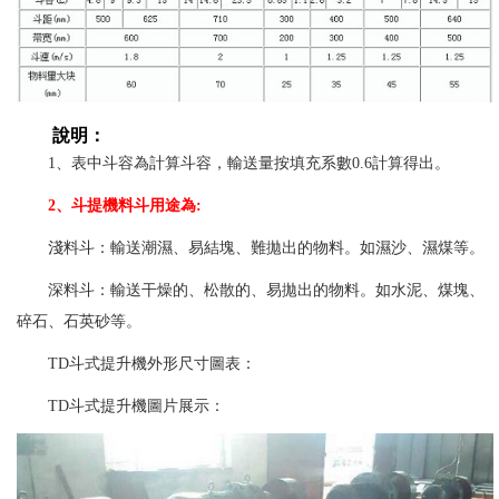
說明：
1、表中斗容為計算斗容，輸送量按填充系數0.6計算得出。
2、斗提機料斗用途為:
淺料斗：輸送潮濕、易結塊、難拋出的物料。如濕沙、濕煤等。
深料斗：輸送干燥的、松散的、易拋出的物料。如水泥、煤塊、
碎石、石英砂等。
TD斗式提升機外形尺寸圖表：
TD斗式提升機圖片展示：